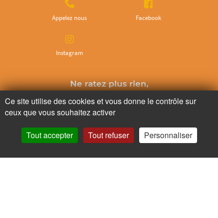
Appelez nous
Facebook
Instagram
Ne ratez plus rien,
Abonnez-vous à notre newsletter
Ce site utilise des cookies et vous donne le contrôle sur
ceux que vous souhaitez activer
Tout accepter
Tout refuser
Personnaliser
Je m’inscris
Pour votre santé, mangez au moins cinq fruits et légumes par jour.
www.mangerbouger.fr
Copyright © - 2026 GIE Chapeau de Paille
-
Mentions légales