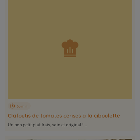
55 min
Clafoutis de tomates cerises à la ciboulette
Un bon petit plat frais, sain et original !...