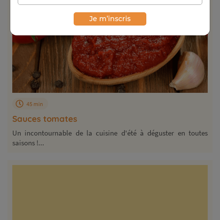
Je m’inscris
45 min
Sauces tomates
Un incontournable de la cuisine d'été à déguster en toutes
saisons !...