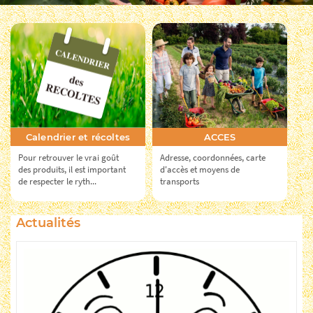
Calendrier et récoltes
ACCES
L
Pour retrouver le vrai goût
Adresse, coordonnées, carte
Par
des produits, il est important
d'accès et moyens de
de respecter le ryth...
transports
Actualités