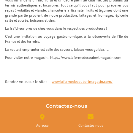
Vous offrir dans un lieu rural et un cadre plein de charme, des produits du
terroir authentiques et locavores. Tout ce qu’il vous faut pour préparer vos
repas : volailles et viande, charcuterie artisanale, fruits et légumes dont une
grande partie provient de notre production, laitages et fromages, épicerie
salée et sucrée, boissons et vins.
La fraîcheur près de chez vous dans le respect des producteurs !
C’est une invitation au voyage gastronomique, à la découverte de l’Ile de
France et des terroirs.
La route à emprunter est celle des saveurs, laissez vous guidez….
Pour visiter notre magasin : https://www.lafermedecoubertmagasin.com
Rendez vous sur le site :
www.lafermedecoubertmagasin.com/
Contactez-nous
Adresse
Contactez nous