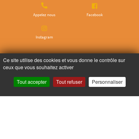
Appelez nous
Facebook
Instagram
Ne ratez plus rien,
Ce site utilise des cookies et vous donne le contrôle sur
Abonnez-vous à notre newsletter
ceux que vous souhaitez activer
Tout accepter
Tout refuser
Personnaliser
Je m’inscris
Pour votre santé, mangez au moins cinq fruits et légumes par jour.
www.mangerbouger.fr
Copyright © - 2026 GIE Chapeau de Paille
-
Mentions légales