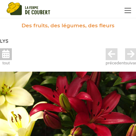
Panneau de gestion des cookies
Des fruits, des légumes, des fleurs
LYS
tout
précedent
suiva