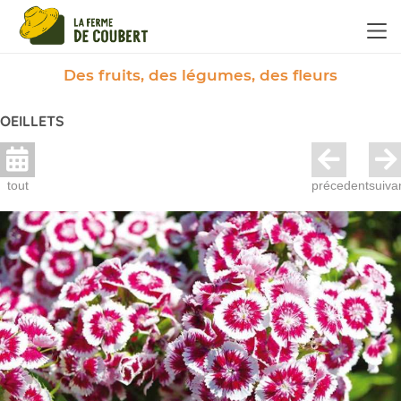
Panneau de gestion des cookies
Des fruits, des légumes, des fleurs
OEILLETS
tout
précedent
suiva