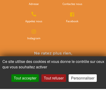
Adresse
Contactez nous
Appelez nous
Facebook
Instagram
Ne ratez plus rien,
Abonnez-vous à notre newsletter
Ce site utilise des cookies et vous donne le contrôle sur ceux
que vous souhaitez activer
Tout accepter
Tout refuser
Personnaliser
Je m’inscris
Pour votre santé, mangez au moins cinq fruits et légumes par jour.
www.mangerbouger.fr