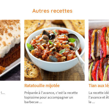
Autres recettes
Ratatouille mijotée
Tian aux l
!...
Préparée à l'avance, c'est la recette
La recette id
topissime pour accompagner un
l'avance et ê
barbecue ...
le ...