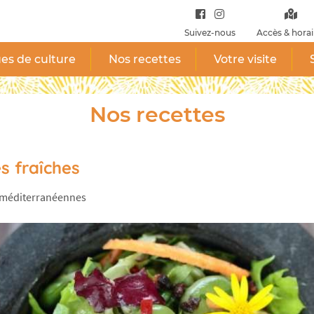
Suivez-nous
Accès & horai
es de culture
Nos recettes
Votre visite
Nos recettes
s fraîches
s méditerranéennes