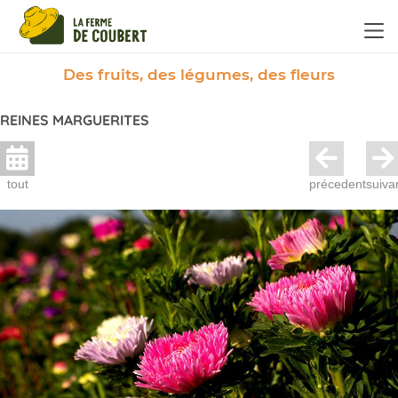
Panneau de gestion des cookies
Des fruits, des légumes, des fleurs
REINES MARGUERITES
tout
précedent
suiva
Ne ratez plus rien,
Abonnez-vous à notre newsletter