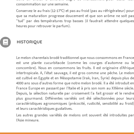
consommation sur une semaine.
Conservez le au frais (12-17°C) et pas au froid (pas au réfrigérateur) pour
que sa maturation progresse doucement et que son arôme ne soit pas
"tué" par des températures trop basses (il faudrait attendre quelques
heures pour retrouver le parfum).
HISTORIQUE
Le melon charentais brodé traditionnel que nous consommons en France
est une plante cucurbitacée (comme les courges d'automne ou le
concombre). Nous en consommons les fruits. Il est originaire d'Afrique
intertropicale. A, l'état sauvage, il est gros comme une pêche. Le melon
est cultivé en Egypte et en Mésopotamie (Irak, Iran, Syrie) depuis plus de
4000 ans sous d'autres forme que notre melon brodé. Il a été introduit en
France Europe en passant par l'Italie et à pris son nom au XIIIème siècle.
Depuis, la sélection naturelle par croisement l'a fait grossir et le rendre
plus gourmand. Différentes variétés ont été sélectionnées pour leurs
caractéristiques agronomiques (précocité, rusticité, sensibilité au froid)
et leurs caractéristiques gustatives.
Les autres grandes variétés de melons ont souvent été introduites par
l'Asie mineure.