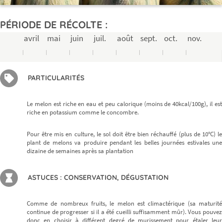
PÉRIODE DE RÉCOLTE :
avril
mai
juin
juil.
août
sept.
oct.
nov.
Ne ratez plus rien,
Abonnez-vous à notre newsletter
PARTICULARITÉS
Le melon est riche en eau et peu calorique (moins de 40kcal/100g), il est
Je m’inscris
riche en potassium comme le concombre.
Pour être mis en culture, le sol doit être bien réchauffé (plus de 10°C) le
plant de melons va produire pendant les belles journées estivales une
dizaine de semaines après sa plantation
ASTUCES : CONSERVATION, DÉGUSTATION
Comme de nombreux fruits, le melon est climactérique (sa maturité
continue de progresser si il a été cueilli suffisamment mûr). Vous pouvez
donc en choisir à différent degré de murissement pour étaler leur