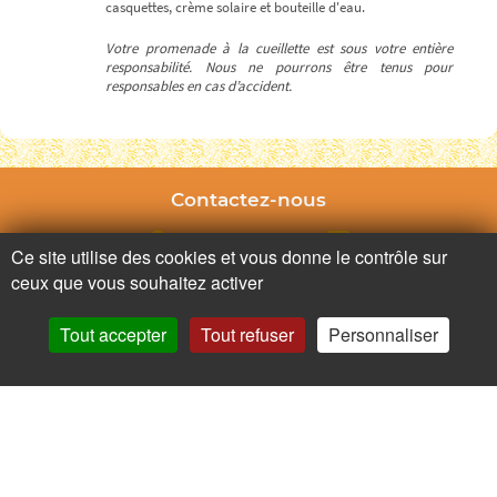
casquettes, crème solaire et bouteille d'eau.
Votre promenade à la cueillette est sous votre entière
responsabilité. Nous ne pourrons être tenus pour
responsables en cas d’accident.
Contactez-nous
Ce site utilise des cookies et vous donne le contrôle sur
Adresse
Contactez nous
ceux que vous souhaitez activer
Tout accepter
Tout refuser
Personnaliser
Appelez nous
Facebook
Instagram