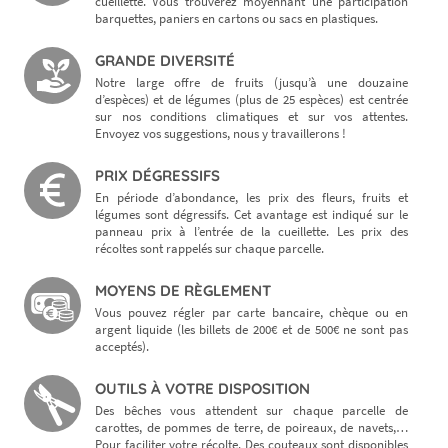
cueillette. Vous trouverez moyennant une participation
barquettes, paniers en cartons ou sacs en plastiques.
GRANDE DIVERSITÉ
Notre large offre de fruits (jusqu’à une douzaine
d’espèces) et de légumes (plus de 25 espèces) est centrée
sur nos conditions climatiques et sur vos attentes.
Envoyez vos suggestions, nous y travaillerons !
PRIX DÉGRESSIFS
En période d’abondance, les prix des fleurs, fruits et
légumes sont dégressifs. Cet avantage est indiqué sur le
panneau prix à l’entrée de la cueillette. Les prix des
récoltes sont rappelés sur chaque parcelle.
MOYENS DE RÈGLEMENT
Vous pouvez régler par carte bancaire, chèque ou en
argent liquide (les billets de 200€ et de 500€ ne sont pas
acceptés).
OUTILS À VOTRE DISPOSITION
Des bêches vous attendent sur chaque parcelle de
carottes, de pommes de terre, de poireaux, de navets,…
Pour faciliter votre récolte.​ Des couteaux sont disponibles