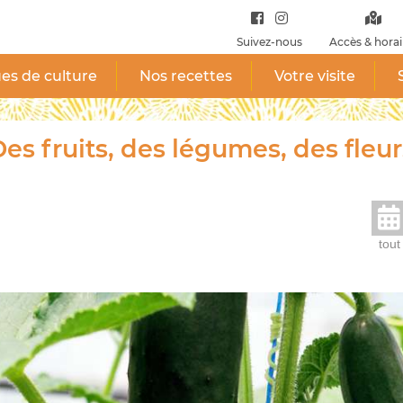
Suivez-nous
Accès & horai
es de culture
Nos recettes
Votre visite
es fruits, des légumes, des fleur
tout