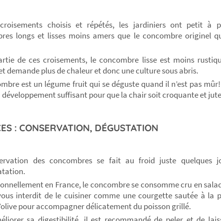
croisements choisis et répétés, les jardiniers ont petit à p
es longs et lisses moins amers que le concombre originel qui
.
rtie de ces croisements, le concombre lisse est moins rusti
et demande plus de chaleur et donc une culture sous abris.
mbre est un légume fruit qui se déguste quand il n’est pas mûr! I
n développement suffisant pour que la chair soit croquante et jut
ES : CONSERVATION, DÉGUSTATION
ervation des concombres se fait au froid juste quelques jo
atation.
tionnellement en France, le concombre se consomme cru en salade
vous interdit de le cuisiner comme une courgette sautée à la 
d’olive pour accompagner délicatement du poisson grillé.
liorer sa digestibilité, il est recommandé de peler et de lai