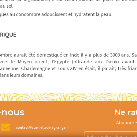
au sel.
ues au concombre adoucissent et hydratent la peau.
RIQUE
mbre aurait été domestiqué en Inde il y a plus de 3000 ans. S
vers le Moyen orient, l’Egypte (offrande aux Dieux) avant 
anéenne. Charlemagne et Louis XIV en était, il paraît, très frian
 dans leurs domaines.
-nous
Ne rat
Abonnez-v
contact@cueillettedelagrange.fr