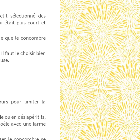
etit sélectionné des
 était plus court et
que que le concombre
l faut le choisir bien
euse.
urs pour limiter la
 ou en dés apéritifs,
poêle avec une larme
sser le concombre se