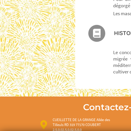
dégorgé 
Les masq
HISTO
Le conco
migrée 
méditerr
cultiver
Contactez
CUEILLETTE DE LA GRANGE Allée des
Tilleuls RD 319 77170 COUBERT
2.5.0.02.5.0.02.5.0.0