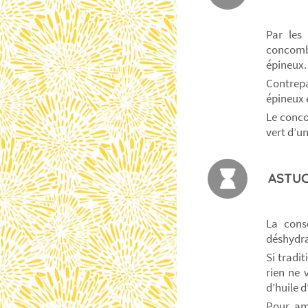
Par les 
concombr
épineux
Contrepa
épineux 
Le conco
vert d’u
ASTUC
La cons
déshydr
Si tradi
rien ne 
d’huile 
Pour amé