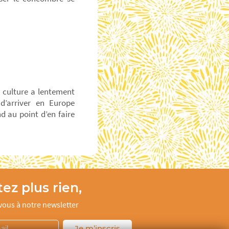
a culture a lentement
d’arriver en Europe
d au point d’en faire
ez plus rien,
ous à notre newsletter
Je m’inscris