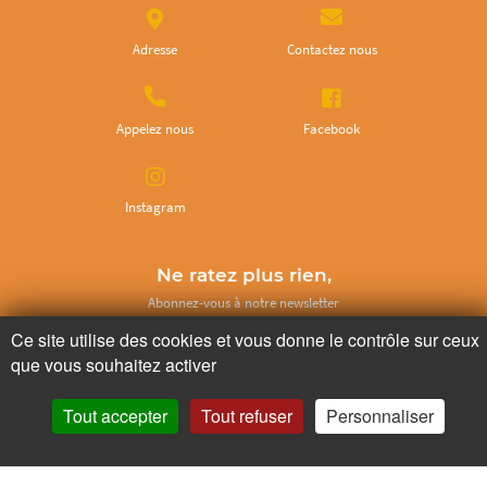
Adresse
Contactez nous
Appelez nous
Facebook
Instagram
Ne ratez plus rien,
Abonnez-vous à notre newsletter
Ce site utilise des cookies et vous donne le contrôle sur ceux
que vous souhaitez activer
Tout accepter
Tout refuser
Personnaliser
Je m’inscris